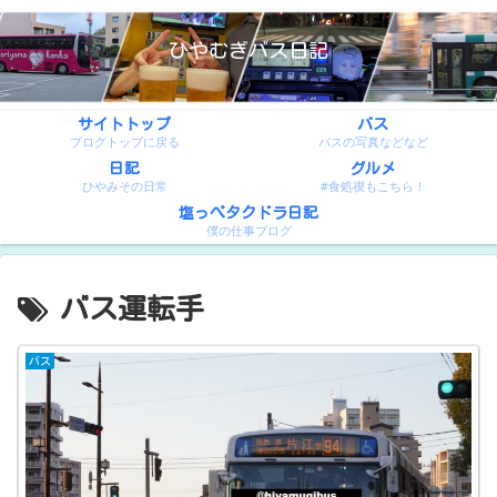
ひやむぎバス日記
サイトトップ
バス
ブログトップに戻る
バスの写真などなど
日記
グルメ
ひやみその日常
#食処禊もこちら！
塩っぺタクドラ日記
僕の仕事ブログ
バス運転手
バス