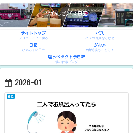
ひやむぎバス日記
サイトトップ
バス
ブログトップに戻る
バスの写真などなど
日記
グルメ
ひやみその日常
#食処禊もこちら！
塩っぺタクドラ日記
僕の仕事ブログ
2026-01
日記