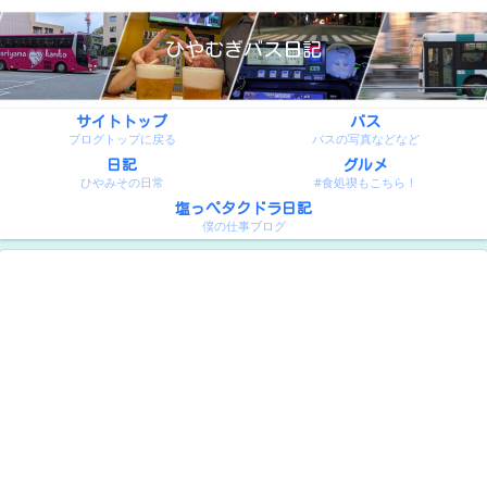
ひやむぎバス日記
サイトトップ
バス
ブログトップに戻る
バスの写真などなど
日記
グルメ
ひやみその日常
#食処禊もこちら！
塩っぺタクドラ日記
僕の仕事ブログ