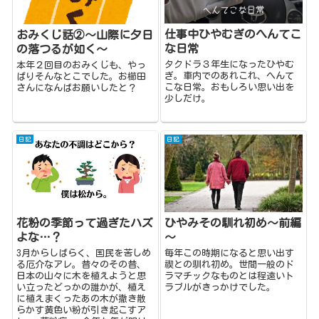
仕事中ひやむぎのへんてこ
おみくじ話②〜山際に夕日
な日常
の落つるが如く〜
タクドラ３年生になったひやむ
本年２回目のおみくじも、やっ
ぎ。車内でのあれこれ、へんて
ぱりそんなとこでした。お櫛田
こな日常。おもしろい思い出を
さんになんばお願いしたと？
少しだけ。
日記
日記
花粉の季節って過ぎたハズ
ひやみその馴れ初め～前編
よな…？
～
3月からしばらく、国民を苦しめ
毎年この時期になると思い出す
る厄介なアレ。昔々のその昔、
禊との馴れ初め。世間一般のド
日本の山々に木を植えようと思
ラマチックなものとは程遠いト
い立ったどっかの誰かが、植え
ラブルがきっかけでした。
に植えまくったあの木が撒き散
らかす黄色い粉が引き起こすア