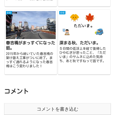
レ。 花粉症。 今年も年が明け
たと思ったら目が痒くなり鼻...
日記
日記
春吉橋がまっすぐになった
深まる秋、ただいま。
話。
５日間の低浮上を経て復帰した
ひやむぎが思ったこと、「ただ
2015年から続いていた春吉橋の
いま」のサムネに込めた気持
架け替え工事がついに終了。ま
ち、あと秋ですねって話です。
っすぐ通れるようになった春吉
橋はこう変わりました！
コメント
コメントを書き込む