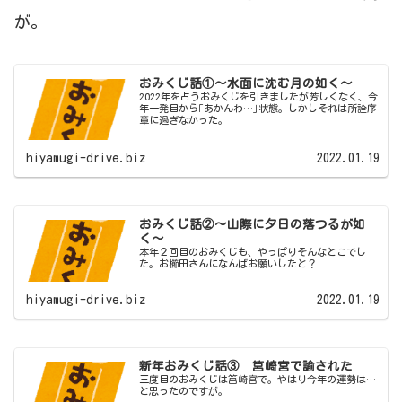
が。
おみくじ話①〜水面に沈む月の如く〜
2022年を占うおみくじを引きましたが芳しくなく、今
年一発目から｢あかんわ…｣状態。しかしそれは所詮序
章に過ぎなかった。
hiyamugi-drive.biz
2022.01.19
おみくじ話②〜山際に夕日の落つるが如
く〜
本年２回目のおみくじも、やっぱりそんなとこでし
た。お櫛田さんになんばお願いしたと？
hiyamugi-drive.biz
2022.01.19
新年おみくじ話③ 筥崎宮で諭された
三度目のおみくじは筥崎宮で。やはり今年の運勢は…
と思ったのですが。