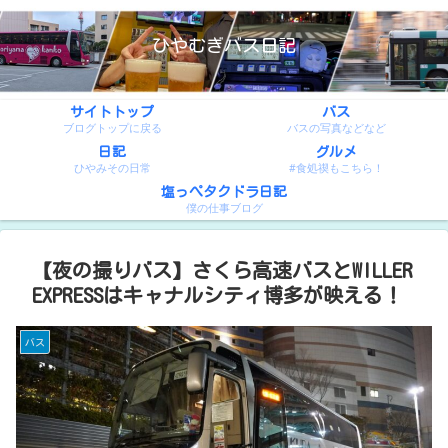
ひやむぎバス日記
サイトトップ
バス
ブログトップに戻る
バスの写真などなど
日記
グルメ
ひやみその日常
#食処禊もこちら！
塩っぺタクドラ日記
僕の仕事ブログ
【夜の撮りバス】さくら高速バスとWILLER
EXPRESSはキャナルシティ博多が映える！
バス