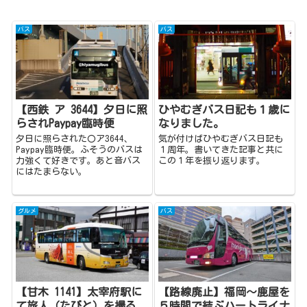
バス
バス
【西鉄 ア 3644】夕日に照
ひやむぎバス日記も１歳に
らされPaypay臨時便
なりました。
夕日に照らされた〇ア3644、
気が付けばひやむぎバス日記も
Paypay臨時便。ふそうのバスは
１周年。書いてきた記事と共に
力強くて好きです。あと音バス
この１年を振り返ります。
にはたまらない。
グルメ
バス
【甘木 1141】太宰府駅に
【路線廃止】福岡～鹿屋を
て旅人（たびと）を撮る
５時間で結ぶハートライナ