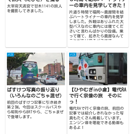
ーの車内を見学してきた！
太宰府天満宮で甘木1141の旅人
を撮影してきました。
片道５時間で福岡～鹿屋間を結
ぶハートライナーの車内を見学
しました。外観はありふれた大
型バスなのに車内には寝てくだ
さいと言わんばかりの設備。乗
って寝て、起きたら鹿屋なんて
ことがあり得るバスです。
バス
バス
ばすけつ写真の振り返り
【ひやむぎin小倉】電代RA
（いろんなのごちゃ混ぜ）
で行く宗像の旅 そのに
っ！
前回のばすけつ記事に引き続き
第２弾。今回はスクールバスや
電代RAで行く宗像の旅、前回の
ら昭和やらBRTやら、ごちゃまぜ
記事では紹介しきれなかった写
で登場します。
真もたくさん掲載しています。
エンジン音を堪能できる動画も
あるよ！