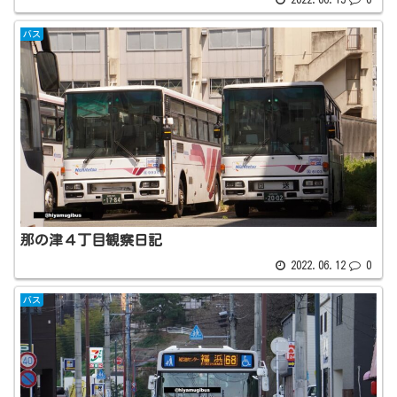
バス
那の津４丁目観察日記
2022.06.12
0
バス