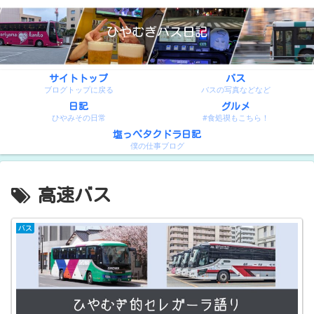
ひやむぎバス日記
サイトトップ
バス
ブログトップに戻る
バスの写真などなど
日記
グルメ
ひやみその日常
#食処禊もこちら！
塩っぺタクドラ日記
僕の仕事ブログ
高速バス
バス