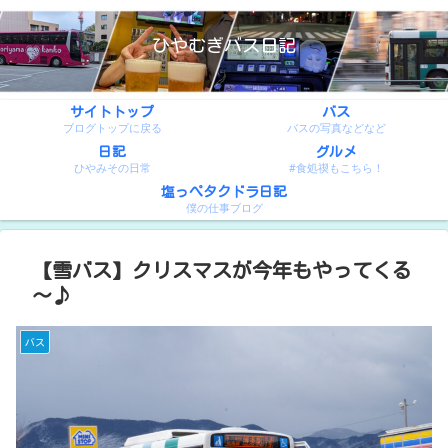
ひやむぎバス日記
サイトトップ
バス
ブログトップに戻る
バスの写真などなど
日記
グルメ
ひやみその日常
#食処禊もこちら！
塩っぺタクドラ日記
僕の仕事ブログ
【雪バス】クリスマスが今年もやってくる
～♪
バス