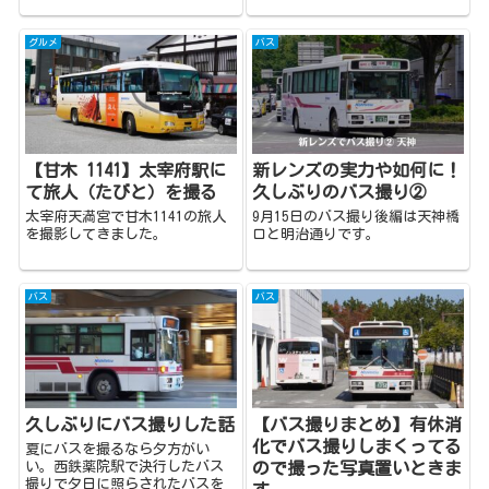
グルメ
バス
【甘木 1141】太宰府駅に
新レンズの実力や如何に！
て旅人（たびと）を撮る
久しぶりのバス撮り②
太宰府天満宮で甘木1141の旅人
9月15日のバス撮り後編は天神橋
を撮影してきました。
口と明治通りです。
バス
バス
久しぶりにバス撮りした話
【バス撮りまとめ】有休消
化でバス撮りしまくってる
夏にバスを撮るなら夕方がい
い。西鉄薬院駅で決行したバス
ので撮った写真置いときま
撮りで夕日に照らされたバスを