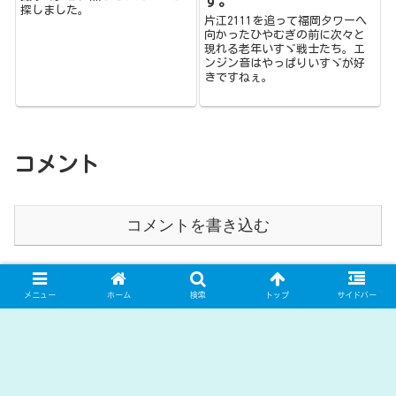
す。
探しました。
片江2111を追って福岡タワーへ
向かったひやむぎの前に次々と
現れる老年いすゞ戦士たち。エ
ンジン音はやっぱりいすゞが好
きですねぇ。
コメント
コメントを書き込む
ホーム
バス
メニュー
ホーム
検索
トップ
サイドバー