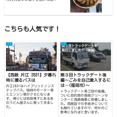
こちらも人気です！
バス
バス
【西鉄 片江 2831】夕暮れ
第３回トラックデート後
時に撮るバスは
編〜ごみを自己搬入するに
は…(福岡市)〜
片江2831はハイブリッドノンス
テップバス。独特のモーター音
トラックデート第三回の後編。
とエンジン音がクセになりま
ついに目的地の西部クリーンセ
す。帰りには別府橋下にあるあ
ンターと西原商事に到着しまし
のうどん屋さんに寄ってきまし
た。両施設での手続きについて
た。
も触れていますので、何かのご
参考になればと思います。