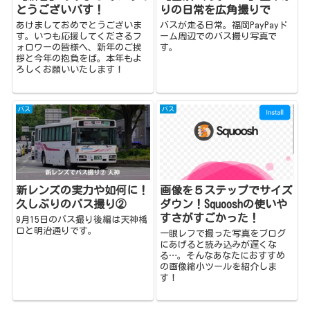
とうございバす！
りの日常を広角撮りで
あけましておめでとうございま
バスが走る日常。福岡PayPayド
す。いつも応援してくださるフ
ーム周辺でのバス撮り写真で
ォロワーの皆様へ、新年のご挨
す。
拶と今年の抱負をば。本年もよ
ろしくお願いいたします！
バス
バス
画像を５ステップでサイズ
新レンズの実力や如何に！
ダウン！Squooshの使いや
久しぶりのバス撮り②
すさがすごかった！
9月15日のバス撮り後編は天神橋
口と明治通りです。
一眼レフで撮った写真をブログ
にあげると読み込みが遅くな
る…。そんなあなたにおすすめ
の画像縮小ツールを紹介しま
す！