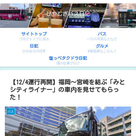
ひやむぎバス日記
サイトトップ
バス
ブログトップに戻る
バスの写真などなど
日記
グルメ
ひやみその日常
#食処禊もこちら！
塩っぺタクドラ日記
僕の仕事ブログ
【12/4運行再開】福岡～宮崎を結ぶ「みと
シティライナー」の車内を見せてもらっ
た！
バス