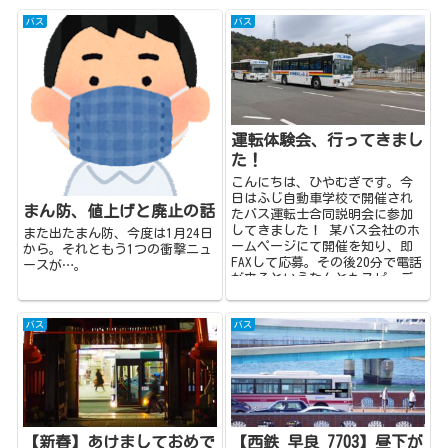
バス
バス
運転体験会、行ってきまし
た！
こんにちは、ひやむぎです。今
日はふじ自動車学校で開催され
まん防、値上げと廃止の話
たバス運転士合同説明会に参加
してきました！ 某バス会社のホ
また出たまん防、今度は1月24日
ームページにて開催を知り、即
から。それともう1つの衝撃ニュ
FAXして応募。その後20分で電話
ースが…。
が来るというなんともスピーデ
ィな対応を頂きびっくりし...
バス
バス
【新春】あけましておめで
【西鉄 早良 7703】昼下が