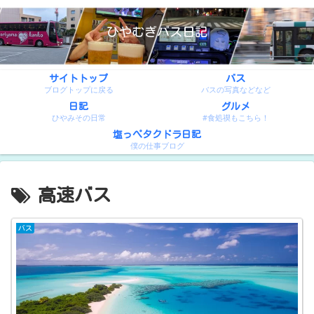
ひやむぎバス日記
サイトトップ
バス
ブログトップに戻る
バスの写真などなど
日記
グルメ
ひやみその日常
#食処禊もこちら！
塩っぺタクドラ日記
僕の仕事ブログ
高速バス
バス