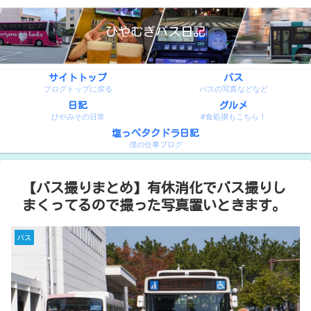
ひやむぎバス日記
サイトトップ
バス
ブログトップに戻る
バスの写真などなど
日記
グルメ
ひやみその日常
#食処禊もこちら！
塩っぺタクドラ日記
僕の仕事ブログ
【バス撮りまとめ】有休消化でバス撮りし
まくってるので撮った写真置いときます。
バス