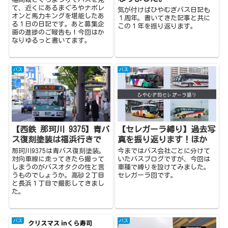
て、近くにあるまぐろやナポレ
気が付けばひやむぎバス日記も
オンと馬力キングを堪能したあ
１周年。書いてきた記事と共に
る１日の日記です。あと募集企
この１年を振り返ります。
画の進捗のご報告も！今回はか
なりゆるっと書いてます。
バス
バス
【西鉄 那珂川 9375】青バ
【セレガーラ縛り】過去写
ス復刻塗装は福浜行きで
真を振り返ります！ほか
那珂川9375は青バス復刻塗装。
今まではバス会社ごとに分けて
対向車線に走ってきたら撮って
いたバスブログですが、今回は
しまうのがバスオタクの性と言
車種で縛りを設けてみました。
うものでしょうか。高砂２丁目
セレガーラ回です。
と長浜１丁目で撮影してきまし
た。
バス
バス