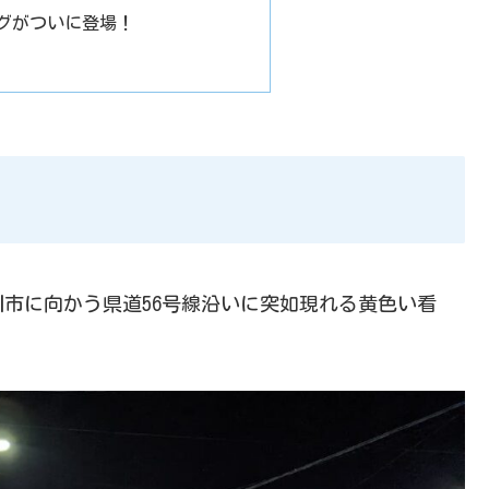
ーグがついに登場！
市に向かう県道56号線沿いに突如現れる黄色い看