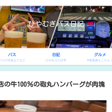
ひやむぎバス日記
バス
日記
グルメ
バスの写真などなど
ひやみその日常
#食処禊もこちら
の牛100％の砲丸ハンバーグが肉塊