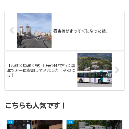
春吉橋がまっすぐになった話。
【西鉄×唐津×桜】〇壱1447で行く唐
津ツアーに参加してきました！そのに
っ！
こちらも人気です！
バス
バス