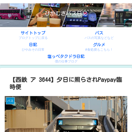
ひやむぎバス日記
サイトトップ
バス
ブログトップに戻る
バスの写真などなど
日記
グルメ
ひやみその日常
#食処禊もこちら！
塩っぺタクドラ日記
僕の仕事ブログ
【西鉄 ア 3644】夕日に照らされPaypay臨
時便
バス