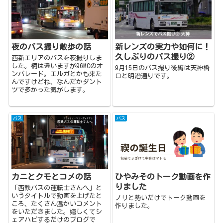
夜のバス撮り散歩の話
新レンズの実力や如何に！
久しぶりのバス撮り②
西新エリアのバスを夜撮りしま
した。柄は違いますが96MCのオ
9月15日のバス撮り後編は天神橋
ンパレード。エルガとかも来た
口と明治通りです。
んですけどね、なんだかダント
ツで多かった気がします。
バス
バス
カニとクモとコメの話
ひやみそのトーク動画を作
りました
「西鉄バスの運転士さんへ」と
いうタイトルで動画を上げたと
ノリと勢いだけでトーク動画を
ころ、たくさん温かいコメント
作りました。
をいただきました。嬉しくてシ
ェアハピするだけのブログで