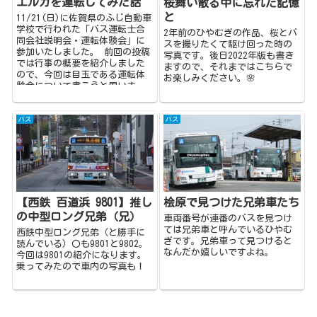
エルガを運転してみた話
桜舞い散る中に忘れた記憶
と
11/21(日)に佐賀県のふじ自動車
学校で行われた「バス運転士合
2年前のひやむぎの作品、桜とバ
同会社説明会・運転体験会」に
スを撮りたくて駆け回った時の
参加いたしました。 前回の投稿
写真です。後日2022年版も書き
では行事の概要を紹介しました
ますので、それまではこちらで
ので、今回は目玉である運転体
お楽しみください。🌸
験会について書こうと思いま
す。 今...
バス
バス
【西鉄 百道浜 9801】推し
桧原で見つけた兄弟車たち
の中型ロング兄弟（兄）
車両番号が連番のバスを見つけ
ては兄弟車と呼んでいるひやむ
西鉄中型ロング兄弟（と勝手に
ぎです。兄弟車って見つけると
読んでいる）〇も9801と9802。
なんだか嬉しいですよね。
今回は9801の紹介になります。
乗ってみたので車内の写真も！