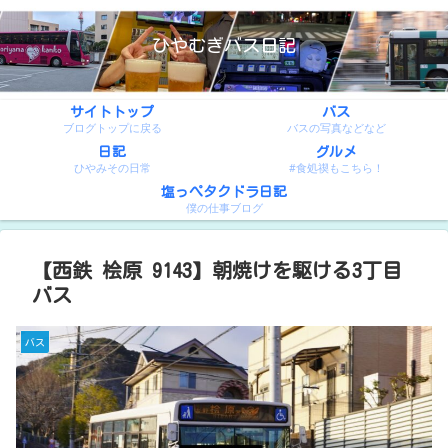
ひやむぎバス日記
サイトトップ
バス
ブログトップに戻る
バスの写真などなど
日記
グルメ
ひやみその日常
#食処禊もこちら！
塩っぺタクドラ日記
僕の仕事ブログ
【西鉄 桧原 9143】朝焼けを駆ける3丁目
バス
バス