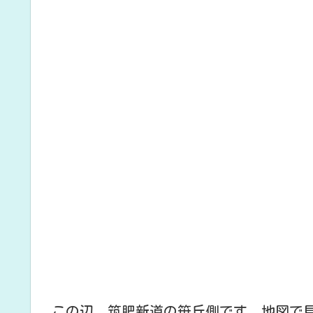
この辺。筑肥新道の笹丘側です。地図で