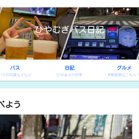
ひやむぎバス日記
バス
日記
グルメ
バスの写真などなど
ひやみその日常
#食処禊もこちら
べよう