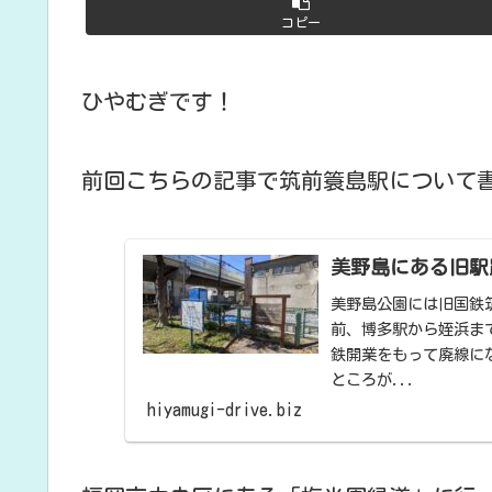
コピー
ひやむぎです！
前回こちらの記事で筑前簑島駅について
美野島にある旧駅
美野島公園には旧国鉄
前、博多駅から姪浜まで
鉄開業をもって廃線に
ところが...
hiyamugi-drive.biz