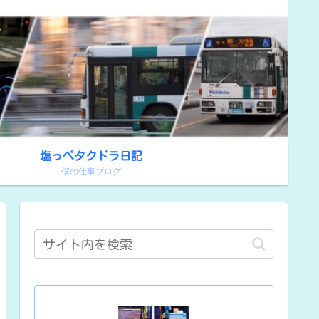
塩っぺタクドラ日記
！
僕の仕事ブログ