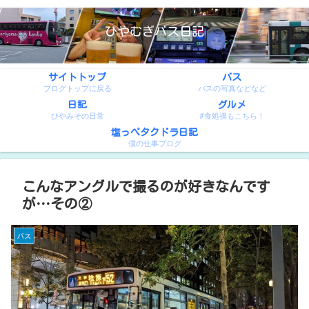
ひやむぎバス日記
サイトトップ
バス
ブログトップに戻る
バスの写真などなど
日記
グルメ
ひやみその日常
#食処禊もこちら！
塩っぺタクドラ日記
僕の仕事ブログ
こんなアングルで撮るのが好きなんです
が…その②
バス