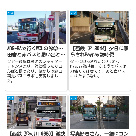
バス
バス
ADG-RAで行くWCLの旅②～
【西鉄 ア 3644】夕日に照
田舎と赤バスと思い出と～
らされPaypay臨時便
ツアー後編は怒涛のシャッター
夕日に照らされた〇ア3644、
チャンス祭り。海と撮ったり田
Paypay臨時便。ふそうのバスは
んぼと撮ったり、懐かしの森山
力強くて好きです。あと音バス
観光バスコラボも実現しまし
にはたまらない。
た。
バス
バス
【西鉄 那珂川 9680】激狭
写真好きさん、一緒にコン