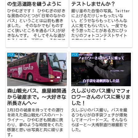
の生活道路を縫うように
テストしませんか？
ひやむぎです！ ひやむぎの好き
撮り溜めた自慢の写真。Twitter
な景色のひとつが｢日常のなかの
に上げるだけじゃもったいな
バス」ということは以前も書き
い。どうせならもっといろんな
ました。 そのなかでも｢ものす
人に見てもらいたい。一度でも
ごく狭いところを通るバス｣が好
そう思ったことがある方にぴっ
きなんです。 そしてそんな道が
たりのフォトコンテストサイト
あるんです。南区に。 それでは
を見つけてきました。
行って...
バス
バス
森山観光バス、鹿屋線開通
久しぶりのバス撮りでフォ
から破産まで。〜大好きな
ロワーさんのバスに乗りま
所長さんへ〜
した！
2月3日の破産を持ってその運行
久しぶりのバス撮り。バスを撮
を終えた森山観光バスのハート
るつもりが白手袋フェチが爆発
ライナー。ひやむぎも開通に携
してオーバードーズ。そんなら
わり、夢のような時間をくれた
らぽーと～大橋駅直行線撮影で
感謝と思い出写真と共に綴りま
した。
す。