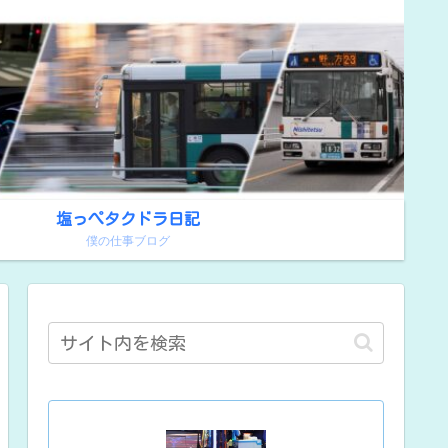
塩っぺタクドラ日記
！
僕の仕事ブログ