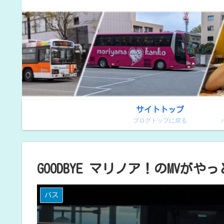
サイトトップ
ブログトップに戻る
GOODBYE マリノア！のMVが
バス