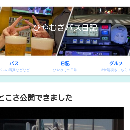
ひやむぎバス日記
バス
日記
グルメ
バスの写真などなど
ひやみその日常
#食処禊もこちら
やっとこさ公開できました