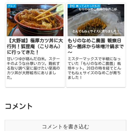
グルメ
【PR】買ってよかったもの
【大野城】極厚カツ丼に大
もりのなめこ農園 観察日
行列！狐狸庵（こりあん）
記～菌床から味噌汁鍋まで
に行ってきた！
～
甘いつゆが絡んだ白米。ステー
ミスターマックスで半額になっ
キのような分厚いカツ。難航す
ていた「もりのなめこ農園」栽
る取り調べ室に届けたい至高の
培キット。20日の時を経てとん
カツ丼が大野城市にありまし
でもねぇサイズのなめこが育ち
た。
ました！
コメント
コメントを書き込む