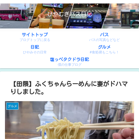
ひやむぎバス日記
サイトトップ
バス
ブログトップに戻る
バスの写真などなど
日記
グルメ
ひやみその日常
#食処禊もこちら！
塩っぺタクドラ日記
僕の仕事ブログ
【田隈】ふくちゃんらーめんに妻がドハマ
りしました。
グルメ