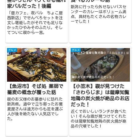
昼からせんべろできる隠れ
食べるカレーの話
家バルだった！後編
新潟に行ったら外せないバスセ
ンターのカレーはボリューム満
「昼カフェ、夜バル ちょこ屋
点、具材もたくさんの名物カレ
西新店」でせんべろセットを注
ーでした！
文し堪能したがそれでも足りな
かったひやみそのふたり。そし
てついに禊から一言。
グルメ
グルメ
【魚沼市】そば処 薬師で
【小笠木】禊が見つけた
蕎麦の概念が覆った話
「さわらじま」は薩摩知覧
地鶏の炭火焼が絶品のお店
禊のお父様のお墓参りに訪れた
新潟県。道中で立ち寄ったお蕎
だった！
麦屋さんは遠方からも足を運ぶ
近くでおいしいランチが食べた
人が後を絶たない人気店でし
い！そんな禊が見つけてくれた
た。
のは薩摩知覧地鶏の炭火焼が絶
品の穴場でした！