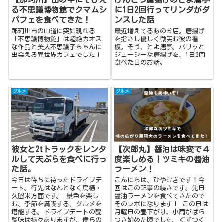
【那珂川】山の中にそびえ
げんこつ唐揚げのとよ唐亭
る不思議博物館でクマムシ
に1日2回行ってリンダがダ
パフェを食べてきた！
ンスした話
那珂川市の山道に突如現れる
最近増えてるあのお店。唐揚げ
「不思議博物館」は超絶カオス
を指さし優しく微笑む彼の看
な作品と美人不思議子ちゃんに
板。そう、とよ唐亭。パリッと
出会える異世界カフェでした！
ジューシーな唐揚げを、1日2回
食べた日のお話。
グルメ
グルメ
彼女と2tトラックをレンタ
【次郎丸】醤油は味変で４
ルして天ぷらを食べに行っ
度楽しめる！ツミキの醬油
た話。
ラーメン！
今日は待ちに待ったドライブデ
こんにちは、ひやむぎです！今
ート。行先はなんとなく鳥栖・
回はこの記事の続きです。先日
久留米方面です。 景色を楽し
醤油ラーメンを食べてきたので
む、季節を満喫する、グルメを
そのレポになります！ この日は
堪能する。ドライブデートの醍
月曜日の昼下がり。小雨がぱら
醐味は様々ありますが、僕らの
つき始めた頃でした。ぐずつく