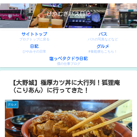
ひやむぎバス日記
サイトトップ
バス
ブログトップに戻る
バスの写真などなど
日記
グルメ
ひやみその日常
#食処禊もこちら！
塩っぺタクドラ日記
僕の仕事ブログ
【大野城】極厚カツ丼に大行列！狐狸庵
（こりあん）に行ってきた！
グルメ