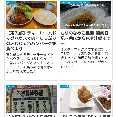
グルメ
【PR】買ってよかったもの
【東入部】ティールームド
もりのなめこ農園 観察日
ッグハウスで肉汁たっぷり
記～菌床から味噌汁鍋まで
のふわじゅわハンバーグを
～
食べよう！
ミスターマックスで半額になっ
ていた「もりのなめこ農園」栽
東入部にあるティールームドッ
培キット。20日の時を経てとん
グハウスは、ふわふわジューシ
でもねぇサイズのなめこが育ち
ーなハンバーグとスッキリとし
ました！
たコーヒーを楽しめる隠れ家の
ようなお店でした！
グルメ
グルメ