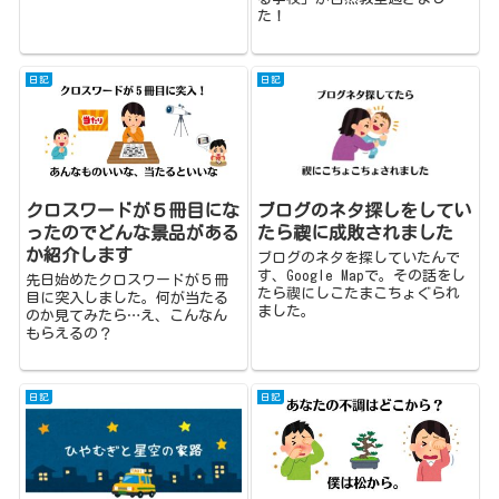
た！
日記
日記
クロスワードが５冊目にな
ブログのネタ探しをしてい
ったのでどんな景品がある
たら禊に成敗されました
か紹介します
ブログのネタを探していたんで
す、Google Mapで。その話をし
先日始めたクロスワードが５冊
たら禊にしこたまこちょぐられ
目に突入しました。何が当たる
ました。
のか見てみたら…え、こんなん
もらえるの？
日記
日記