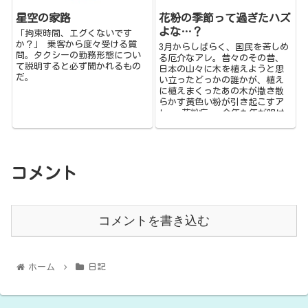
花粉の季節って過ぎたハズ
星空の家路
よな…？
「拘束時間、エグくないです
か？」 乗客から度々受ける質
3月からしばらく、国民を苦しめ
問。タクシーの勤務形態につい
る厄介なアレ。昔々のその昔、
て説明すると必ず聞かれるもの
日本の山々に木を植えようと思
だ。
い立ったどっかの誰かが、植え
に植えまくったあの木が撒き散
らかす黄色い粉が引き起こすア
レ。 花粉症。 今年も年が明け
たと思ったら目が痒くなり鼻...
コメント
コメントを書き込む
ホーム
日記