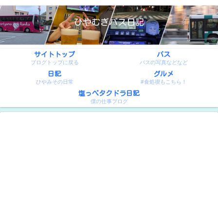
ひやむぎバス日記
サイトトップ
バス
ブログトップに戻る
バスの写真などなど
日記
グルメ
ひやみその日常
#食処禊もこちら！
塩っぺタクドラ日記
僕の仕事ブログ