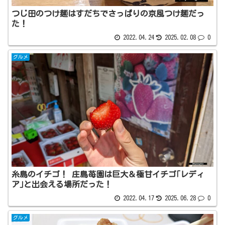
つじ田のつけ麺はすだちでさっぱりの京風つけ麺だっ
た！
2022.04.24
2025.02.08
0
グルメ
糸島のイチゴ！ 庄島苺園は巨大＆極甘イチゴ｢レディ
ア｣と出会える場所だった！
2022.04.17
2025.06.28
0
グルメ