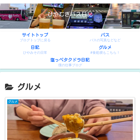
ひやむぎバス日記
サイトトップ
バス
ブログトップに戻る
バスの写真などなど
日記
グルメ
ひやみその日常
#食処禊もこちら！
塩っぺタクドラ日記
僕の仕事ブログ
グルメ
グルメ