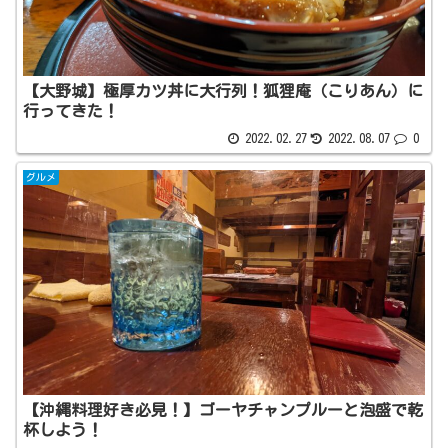
【大野城】極厚カツ丼に大行列！狐狸庵（こりあん）に
行ってきた！
2022.02.27
2022.08.07
0
グルメ
【沖縄料理好き必見！】ゴーヤチャンプルーと泡盛で乾
杯しよう！