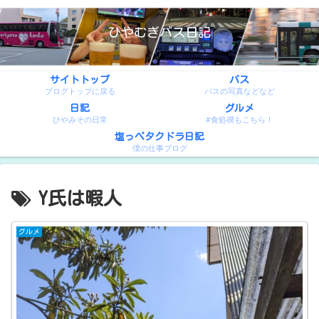
ひやむぎバス日記
サイトトップ
バス
ブログトップに戻る
バスの写真などなど
日記
グルメ
ひやみその日常
#食処禊もこちら！
塩っぺタクドラ日記
僕の仕事ブログ
Y氏は暇人
グルメ