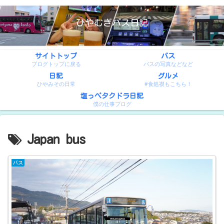
ひやむぎバス日記
サイトトップ
バス
ブログトップに戻る
バスの写真などなど
日記
グルメ
ひやみその日常
#食処禊もこちら！
塩っぺタクドラ日記
僕の仕事ブログ
Japan bus
バス