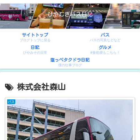
ひやむぎバス日記
サイトトップ
バス
ブログトップに戻る
バスの写真などなど
日記
グルメ
ひやみその日常
#食処禊もこちら！
塩っぺタクドラ日記
僕の仕事ブログ
株式会社森山
バス