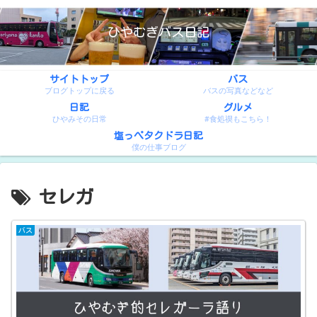
ひやむぎバス日記
サイトトップ
バス
ブログトップに戻る
バスの写真などなど
日記
グルメ
ひやみその日常
#食処禊もこちら！
塩っぺタクドラ日記
僕の仕事ブログ
セレガ
バス