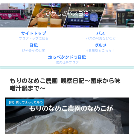
ひやむぎバス日記
サイトトップ
バス
ブログトップに戻る
バスの写真などなど
日記
グルメ
ひやみその日常
#食処禊もこちら！
塩っぺタクドラ日記
僕の仕事ブログ
もりのなめこ農園 観察日記～菌床から味
噌汁鍋まで～
【PR】買ってよかったもの