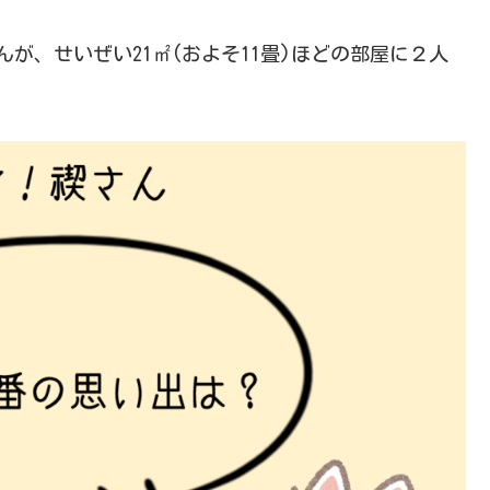
が、せいぜい21㎡(およそ11畳)ほどの部屋に２人