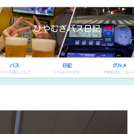
ひやむぎバス日記
バス
日記
グルメ
バスの写真などなど
ひやみその日常
#食処禊もこちら