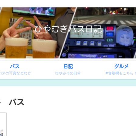
ひやむぎバス日記
バス
日記
グルメ
バスの写真などなど
ひやみその日常
#食処禊もこちら
多 バス