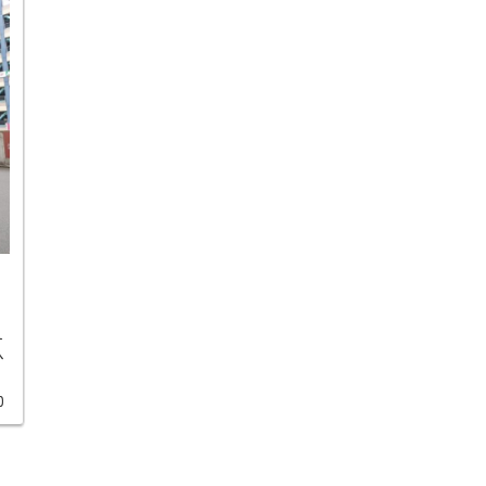
ー
ひ
0