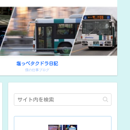
塩っぺタクドラ日記
！
僕の仕事ブログ