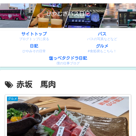
ひやむぎバス日記
サイトトップ
バス
ブログトップに戻る
バスの写真などなど
日記
グルメ
ひやみその日常
#食処禊もこちら！
塩っぺタクドラ日記
僕の仕事ブログ
赤坂 馬肉
グルメ