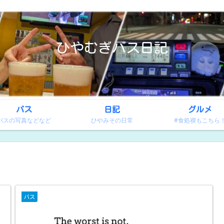
ひやむぎバス日記
バス
日記
グルメ
バスの写真などなど
ひやみその日常
#食処禊もこちら
バス