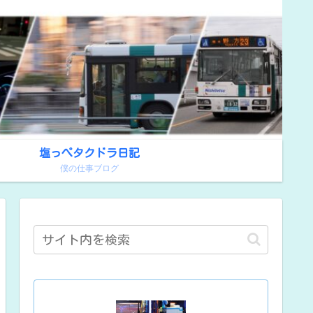
塩っぺタクドラ日記
！
僕の仕事ブログ