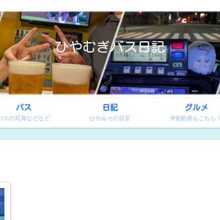
ひやむぎバス日記
バス
日記
グルメ
バスの写真などなど
ひやみその日常
#食処禊もこちら