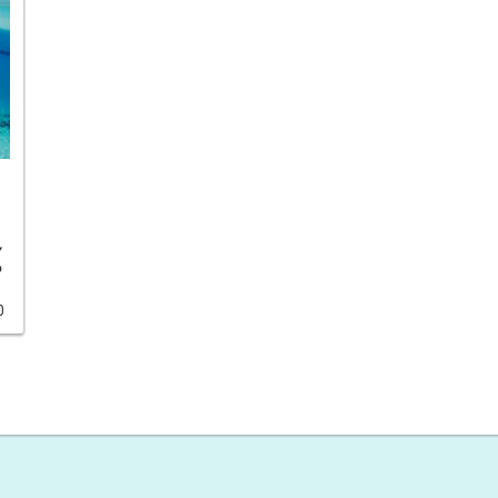
し
る
0