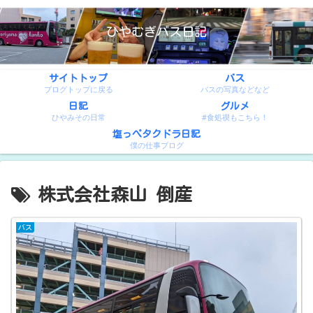
ひやむぎバス日記
サイトトップ
バス
ブログトップに戻る
バスの写真などなど
日記
グルメ
ひやみその日常
#食処禊もこちら！
塩っぺタクドラ日記
僕の仕事ブログ
株式会社森山 倒産
バス