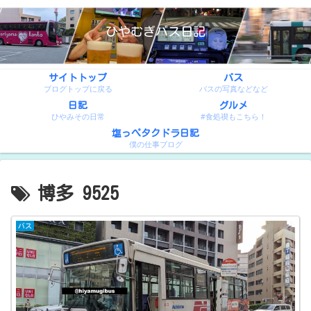
ひやむぎバス日記
サイトトップ
バス
ブログトップに戻る
バスの写真などなど
日記
グルメ
ひやみその日常
#食処禊もこちら！
塩っぺタクドラ日記
僕の仕事ブログ
博多 9525
バス