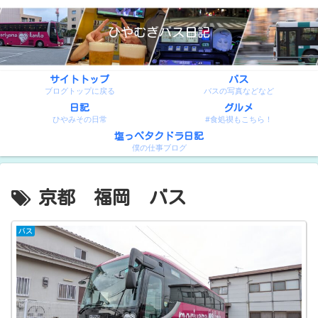
ひやむぎバス日記
サイトトップ
バス
ブログトップに戻る
バスの写真などなど
日記
グルメ
ひやみその日常
#食処禊もこちら！
塩っぺタクドラ日記
僕の仕事ブログ
京都 福岡 バス
バス