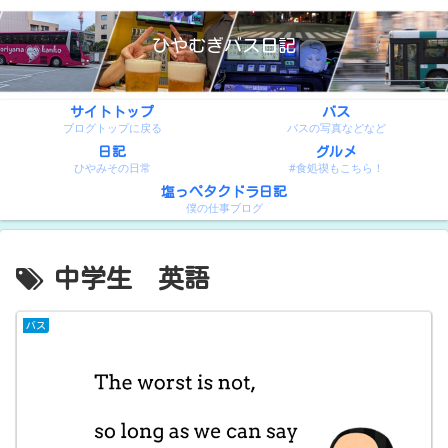
ひやむぎバス日記
サイトトップ
バス
ブログトップに戻る
バスの写真などなど
日記
グルメ
ひやみその日常
#食処禊もこちら！
塩っぺタクドラ日記
僕の仕事ブログ
中学生 英語
バス