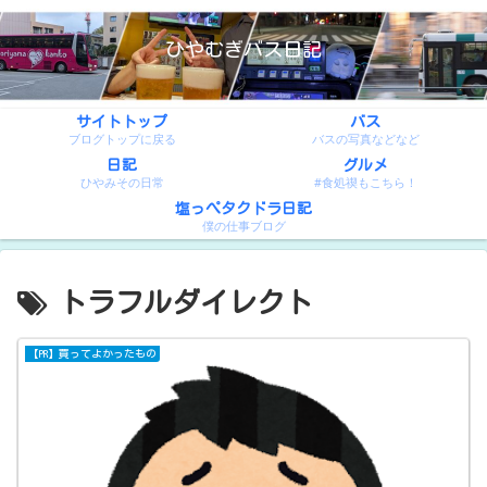
ひやむぎバス日記
サイトトップ
バス
ブログトップに戻る
バスの写真などなど
日記
グルメ
ひやみその日常
#食処禊もこちら！
塩っぺタクドラ日記
僕の仕事ブログ
トラフルダイレクト
【PR】買ってよかったもの