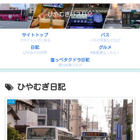
ひやむぎバス日記
サイトトップ
バス
ブログトップに戻る
バスの写真などなど
日記
グルメ
ひやみその日常
#食処禊もこちら！
塩っぺタクドラ日記
僕の仕事ブログ
ひやむぎ日記
バス