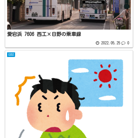
愛宕浜 7606 西工×日野の乗車録
2022.05.25
0
日記