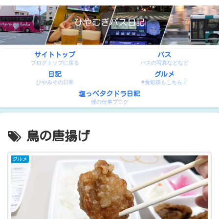
ひやむぎバス日記
サイトトップ
バス
ブログトップに戻る
バスの写真などなど
日記
グルメ
ひやみその日常
#食処禊もこちら！
塩っぺタクドラ日記
僕の仕事ブログ
鳥の唐揚げ
グルメ