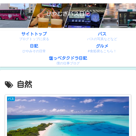
ひやむぎバス日記
サイトトップ
バス
ブログトップに戻る
バスの写真などなど
日記
グルメ
ひやみその日常
#食処禊もこちら！
塩っぺタクドラ日記
僕の仕事ブログ
自然
バス