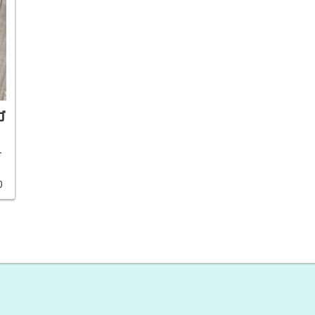
ゴ
て
0