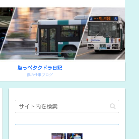
塩っぺタクドラ日記
！
僕の仕事ブログ