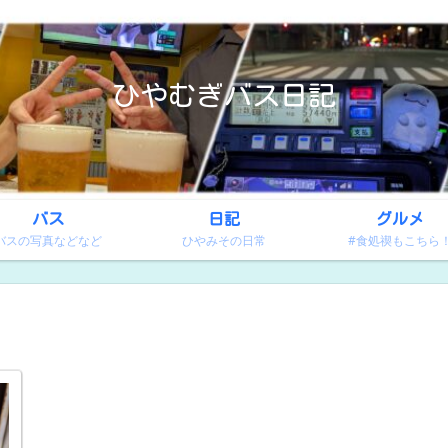
ひやむぎバス日記
バス
日記
グルメ
バスの写真などなど
ひやみその日常
#食処禊もこちら