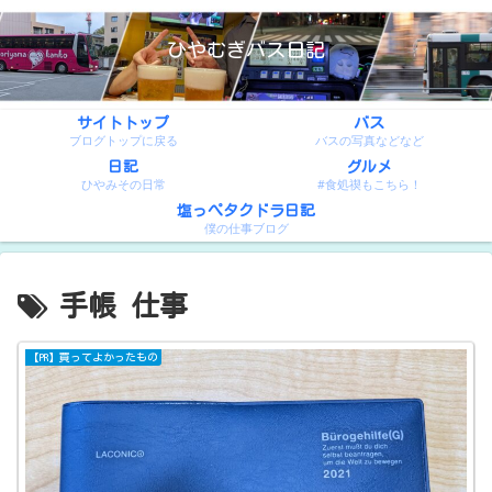
ひやむぎバス日記
サイトトップ
バス
ブログトップに戻る
バスの写真などなど
日記
グルメ
ひやみその日常
#食処禊もこちら！
塩っぺタクドラ日記
僕の仕事ブログ
手帳 仕事
【PR】買ってよかったもの