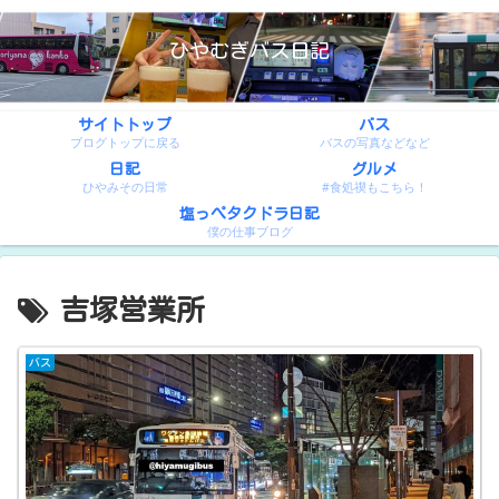
ひやむぎバス日記
サイトトップ
バス
ブログトップに戻る
バスの写真などなど
日記
グルメ
ひやみその日常
#食処禊もこちら！
塩っぺタクドラ日記
僕の仕事ブログ
吉塚営業所
バス