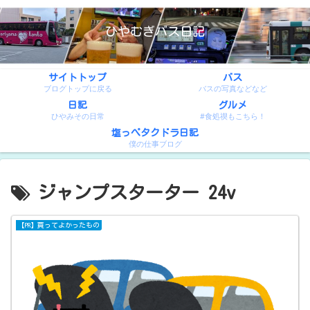
ひやむぎバス日記
サイトトップ
バス
ブログトップに戻る
バスの写真などなど
日記
グルメ
ひやみその日常
#食処禊もこちら！
塩っぺタクドラ日記
僕の仕事ブログ
ジャンプスターター 24v
【PR】買ってよかったもの