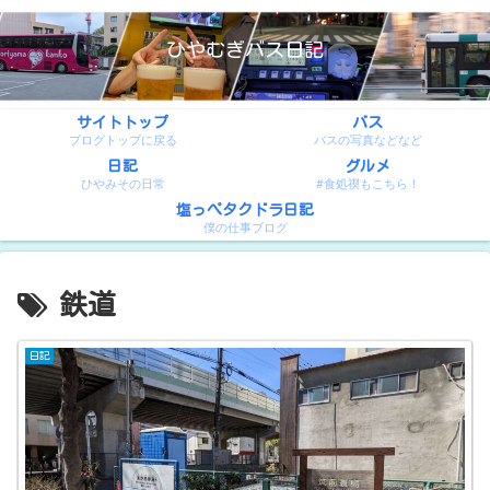
ひやむぎバス日記
サイトトップ
バス
ブログトップに戻る
バスの写真などなど
日記
グルメ
ひやみその日常
#食処禊もこちら！
塩っぺタクドラ日記
僕の仕事ブログ
鉄道
日記