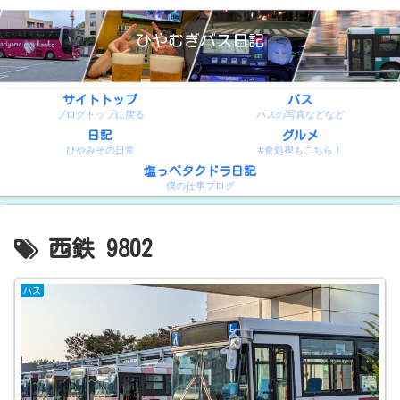
ひやむぎバス日記
サイトトップ
バス
ブログトップに戻る
バスの写真などなど
日記
グルメ
ひやみその日常
#食処禊もこちら！
塩っぺタクドラ日記
僕の仕事ブログ
西鉄 9802
バス